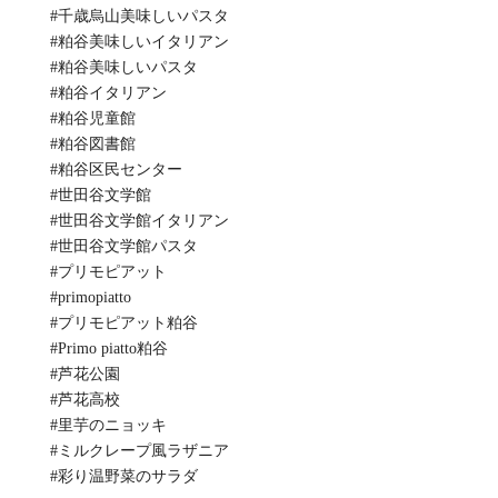
#千歳烏山美味しいパスタ
#粕谷美味しいイタリアン
#粕谷美味しいパスタ
#粕谷イタリアン
#粕谷児童館
#粕谷図書館
#粕谷区民センター
#世田谷文学館
#世田谷文学館イタリアン
#世田谷文学館パスタ
#プリモピアット
#primopiatto
#プリモピアット粕谷
#Primo piatto粕谷
#芦花公園
#芦花高校
#里芋のニョッキ
#ミルクレープ風ラザニア
#彩り温野菜のサラダ